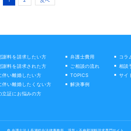
1
2
次へ
慰謝料を請求したい方
弁護士費用
コラ
慰謝料を請求された方
ご相談の流れ
相談
に伴い離婚したい方
TOPICS
サイ
に伴い離婚したくない方
解決事例
の立証にお悩みの方
© 弁護士法人長瀬総合法律事務所 浮気・不倫慰謝料請求専門サイト