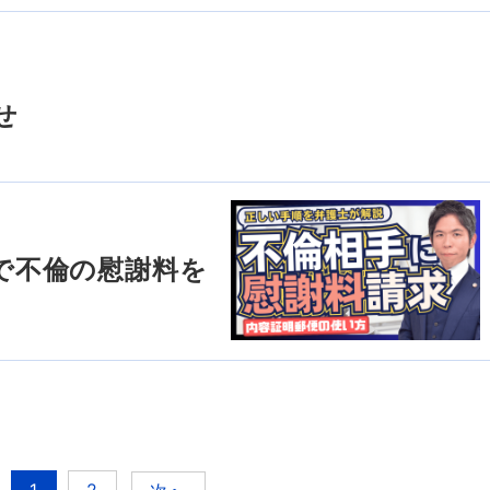
せ
で不倫の慰謝料を