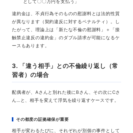
として〇〇万円を支払う」
違約金は、不貞行為そのものの慰謝料とは法的性質
が異なります（契約違反に対するペナルティ）。し
たがって、理論上は「新たな不倫の慰謝料」＋「接
触禁止違反の違約金」のダブル請求が可能になるケ
ースもあります。
3. 「違う相手」との不倫繰り返し（常
習者）の場合
配偶者が、
A
さんと別れた後に
B
さん、その次に
C
さ
ん
…
と、相手を変えて浮気を繰り返すケースです。
その都度の証拠確保が重要
相手が変わるたびに、それぞれが別個の事件として