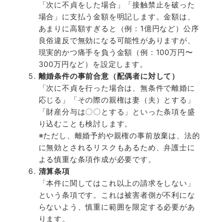
「次に不貞をした場合」「接触禁止を破った
場合」に支払う金額を明記します。金額は、
あまりに高額すぎると（例：
1
億円など）公序
良俗違反で無効になる可能性がありますが、
現実的かつ痛手を負う金額（例：
100
万円〜
300
万円など）を設定します。
離婚条件の事前合意（配偶者に対して）
「次に不貞を行った場合は、無条件で離婚に
応じる」「その際の親権は妻（夫）とする」
「財産分与は〇〇とする」といった条項を盛
り込むことも検討します。
※
ただし、離婚予約や親権の事前放棄は、法的
に無効とされるリスクもあるため、弁護士に
よる慎重な条項作成が必要です。
清算条項
「本件に関してはこれ以上の請求をしない」
という条項です。これは被害者側が不利にな
らないよう、慎重に範囲を限定する必要があ
ります。