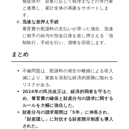
報提供や、必要に応じて税理士などの専門家
と連携し、家計全体の再建をサポートしま
す。
迅速な差押え手続
養育費や慰謝料の支払いが滞った場合、迅速
に相手の給与や預金口座を差し押さえる「強
制執行」手続を行い、債権を回収します。
まとめ
不倫問題は、慰謝料の発生や離婚による収入
減により、家族を深刻な経済的困難に陥れる
リスクがある。
2024
年の民法改正は、経済的弱者を守るた
め、養育費の確保と財産分与の請求に関する
ルールを大幅に強化した。
財産分与の請求期間は「
5
年」に伸長され、
「財産隠し」に対抗する財産開示制度も導入
された。