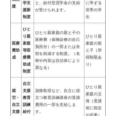
学支
と、給付型奨学金の支給
に準ずる
援
援新
が受けられます。
世帯の学
制度
生
ひと
ひとり親家庭の親と子の
り親
ひとり親
医療費（保険診療の自己
医療
家庭
家庭の親
負担分）の一部または全
費助
等医
と子（所
部を助成する制度。（名
成
療費
得制限あ
称や内容は自治体により
助成
り）
異なる）
制度
自立
ひとり親
就
支援
資格取得など、自立に役
家庭の父
労・
教育
立つ教育訓練講座の受講
母（受講
自立
訓練
費用の一部を支給しま
前に指定
支援
給付
す。
が必要）