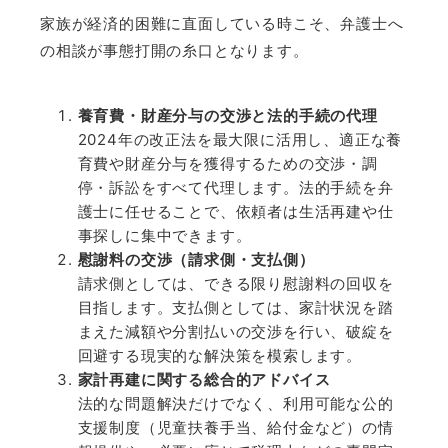
家族が経済的困難に直面している時こそ、弁護士へ
の相談が事態打開の糸口となります。
養育費・財産分与の交渉と法的手続の代理
2024
年の改正法を最大限に活用し、適正な養
育費や財産分与を獲得するための交渉・調
停・訴訟をすべて代理します。法的手続を弁
護士に任せることで、依頼者は生活再建や仕
事探しに集中できます。
慰謝料の交渉（請求側・支払側）
請求側としては、できる限り慰謝料の回収を
目指します。支払側としては、家計状況を踏
まえた減額や分割払いの交渉を行い、破綻を
回避する現実的な解決策を模索します。
家計再建に関する総合的アドバイス
法的な問題解決だけでなく、利用可能な公的
支援制度（児童扶養手当、給付金など）の情