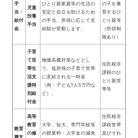
手
ひとり親家庭等の生活の
の子を養
児童
当・
安定と自立を助けるため
育するひ
扶養
給付
の手当。所得に応じて支
とり親等
手当
金
給額が変動します。
（所得制
限あり）
子育
て世
物価高騰対策などとし
住民税非
帯生
て、低所得の子育て世帯
課税のひ
活支
に支給される一時金
とり親世
援特
（例：子ども
1
人
5
万円な
帯等
別給
ど）。
付金
高等
住民税非
教育
大学、短大、専門学校等
課税世帯
教育
の修
の授業料・入学金の減免
及びそれ
費支