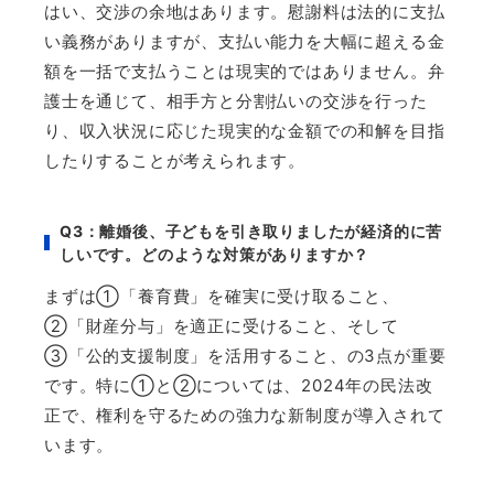
はい、交渉の余地はあります。慰謝料は法的に支払
い義務がありますが、支払い能力を大幅に超える金
額を一括で支払うことは現実的ではありません。弁
護士を通じて、相手方と分割払いの交渉を行った
り、収入状況に応じた現実的な金額での和解を目指
したりすることが考えられます。
Q3
：離婚後、子どもを引き取りましたが経済的に苦
しいです。どのような対策がありますか？
まずは
①
「養育費」を確実に受け取ること、
②
「財産分与」を適正に受けること、そして
③
「公的支援制度」を活用すること、の
3
点が重要
です。特に
①
と
②
については、
2024
年の民法改
正で、権利を守るための強力な新制度が導入されて
います。