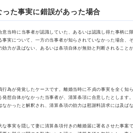
なった事実に錯誤があった場合
合意当時に当事者が認識していた、あるいは認識し得た事柄に
る事実について、一方の当事者が知らされていなかった場合、
の効力が及ばない、あるいは条項自体が無効と判断されること
貞行為が発覚したケースです。離婚当時に不貞の事実を全く知
う発想自体がなかった当事者が、清算条項に合意したとします
はなかったと解釈され、清算条項の効力は慰謝料請求には及ば
大な事実を隠して妻に清算条項付きの離婚届に署名させた事案