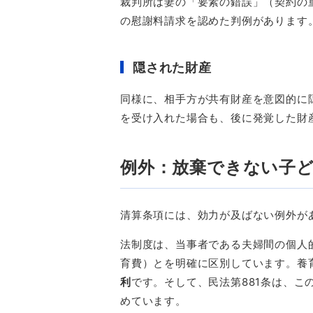
裁判所は妻の「要素の錯誤」（契約の
の慰謝料請求を認めた判例があります
隠された財産
同様に、相手方が共有財産を意図的に
を受け入れた場合も、後に発覚した財
例外：放棄できない子
清算条項には、効力が及ばない例外が
法制度は、当事者である夫婦間の個人
育費）とを明確に区別しています。養
利
です。そして、民法第
881
条は、こ
めています。