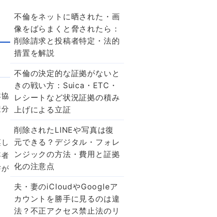
不倫をネットに晒された・画
点
像をばらまくと脅されたら：
削除請求と投稿者特定・法的
措置を解説
不倫の決定的な証拠がないと
きの戦い方：Suica・ETC・
本協
レシートなど状況証拠の積み
産分
上げによる立証
。
削除されたLINEや写真は復
元できる？デジタル・フォレ
蒸し
ンジックの方法・費用と証拠
事者
化の注意点
与が
夫・妻のiCloudやGoogleア
カウントを勝手に見るのは違
法？不正アクセス禁止法のリ