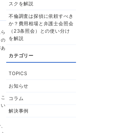
スクを解説
不倫調査は探偵に依頼すべき
か？費用相場と弁護士会照会
（23条照会）との使い分け
限ら
を解説
その
があ
TOPICS
お知らせ
ら
。こ
コラム
ない
解決事例
で、