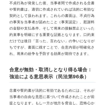
不貞行為が発覚した後、当事者間で作成される念書
や誓約書は、適切に作成されていれば法的に有効な
契約として扱われます。これらの書面は、不貞行為
の事実を当事者が認めたこと（事実認定）、慰謝料
の金額や支払条件、そして将来の接触禁止といった
約束事を明確にする重要な証拠となります。口約束
だけでは後日「言った、言わない」の争いになりが
ちですが、書面に残すことで、合意内容が明確化さ
れ、将来の紛争を予防する効果が期待できます。
合意が無効・取消しとなり得る場合：
強迫による意思表示（民法第96条）
念書や誓約書が法的に有効であるためには、それが
当事者の自由な意思に基づいて作成されたことが前
提となります。もし一方が他方を脅迫し、恐怖心か