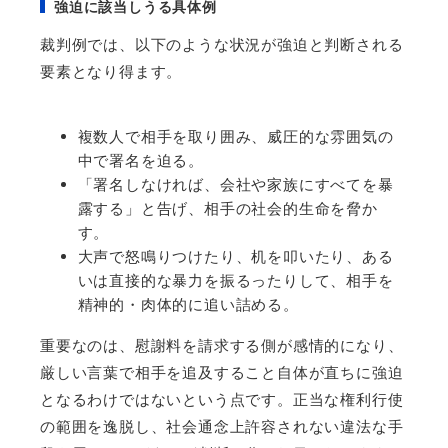
強迫に該当しうる具体例
裁判例では、以下のような状況が強迫と判断される
要素となり得ます。
複数人で相手を取り囲み、威圧的な雰囲気の
中で署名を迫る。
「署名しなければ、会社や家族にすべてを暴
露する」と告げ、相手の社会的生命を脅か
す。
大声で怒鳴りつけたり、机を叩いたり、ある
いは直接的な暴力を振るったりして、相手を
精神的・肉体的に追い詰める。
重要なのは、慰謝料を請求する側が感情的になり、
厳しい言葉で相手を追及すること自体が直ちに強迫
となるわけではないという点です。正当な権利行使
の範囲を逸脱し、社会通念上許容されない違法な手