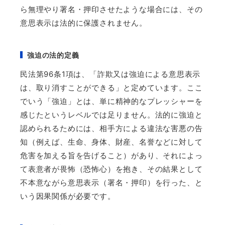
ら無理やり署名・押印させたような場合には、その
意思表示は法的に保護されません。
強迫の法的定義
民法第
96
条
1
項は、「詐欺又は強迫による意思表示
は、取り消すことができる」と定めています。ここ
でいう「強迫」とは、単に精神的なプレッシャーを
感じたというレベルでは足りません。法的に強迫と
認められるためには、相手方による違法な害悪の告
知（例えば、生命、身体、財産、名誉などに対して
危害を加える旨を告げること）があり、それによっ
て表意者が畏怖（恐怖心）を抱き、その結果として
不本意ながら意思表示（署名・押印）を行った、と
いう因果関係が必要です。