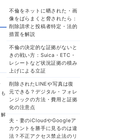
不倫をネットに晒された・画
像をばらまくと脅されたら：
削除請求と投稿者特定・法的
措置を解説
不倫の決定的な証拠がないと
きの戦い方：Suica・ETC・
レシートなど状況証拠の積み
上げによる立証
削除されたLINEや写真は復
す
元できる？デジタル・フォレ
ても
ンジックの方法・費用と証拠
化の注意点
く解
夫・妻のiCloudやGoogleア
カウントを勝手に見るのは違
法？不正アクセス禁止法のリ