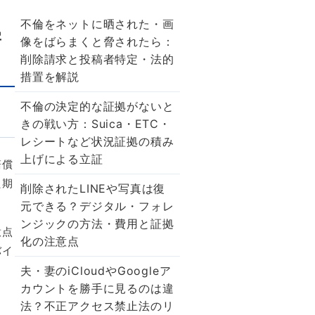
不倫をネットに晒された・画
害
像をばらまくと脅されたら：
削除請求と投稿者特定・法的
措置を解説
不倫の決定的な証拠がないと
きの戦い方：Suica・ETC・
レシートなど状況証拠の積み
上げによる立証
賠償
た期
削除されたLINEや写真は復
元できる？デジタル・フォレ
ンジックの方法・費用と証拠
意点
化の注意点
バイ
夫・妻のiCloudやGoogleア
カウントを勝手に見るのは違
法？不正アクセス禁止法のリ