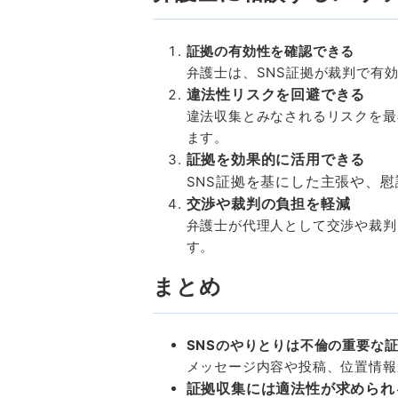
証拠の有効性を確認できる
弁護士は、
SNS
証拠が裁判で有
違法性リスクを回避できる
違法収集とみなされるリスクを最
ます。
証拠を効果的に活用できる
証拠を基にした主張や、慰
SNS
交渉や裁判の負担を軽減
弁護士が代理人として交渉や裁判
す。
まとめ
SNS
のやりとりは不倫の重要な
メッセージ内容や投稿、位置情報
証拠収集には適法性が求められ