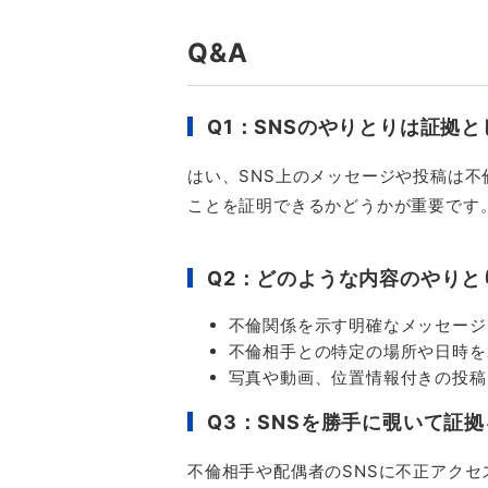
Q&A
Q1
：
SNS
のやりとりは証拠と
はい、
SNS
上のメッセージや投稿は不
ことを証明できるかどうかが重要です
Q2
：どのような内容のやりと
不倫関係を示す明確なメッセージ
不倫相手との特定の場所や日時を
写真や動画、位置情報付きの投稿
Q3
：
SNS
を勝手に覗いて証拠
不倫相手や配偶者の
SNS
に不正アクセ