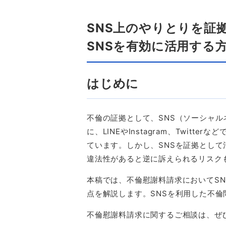
SNS上のやりとりを証
SNSを有効に活用する
はじめに
不倫の証拠として、
SNS
（ソーシャル
に、
LINE
や
Instagram
、
Twitter
など
ています。しかし、
SNS
を証拠として
違法性があると逆に訴えられるリスク
本稿では、不倫慰謝料請求において
SN
点を解説します。
SNS
を利用した不倫
不倫慰謝料請求に関するご相談は、ぜ