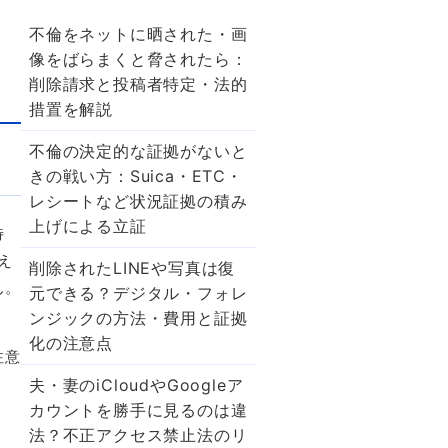
不倫をネットに晒された・画
像をばらまくと脅されたら：
削除請求と投稿者特定・法的
措置を解説
不倫の決定的な証拠がないと
きの戦い方：Suica・ETC・
レシートなど状況証拠の積み
上げによる立証
特
え
削除されたLINEや写真は復
ん。
元できる？デジタル・フォレ
ンジックの方法・費用と証拠
化の注意点
注意
。
夫・妻のiCloudやGoogleア
カウントを勝手に見るのは違
法？不正アクセス禁止法のリ