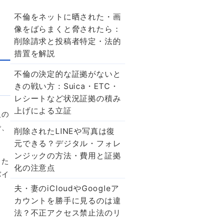
不倫をネットに晒された・画
と
像をばらまくと脅されたら：
削除請求と投稿者特定・法的
措置を解説
不倫の決定的な証拠がないと
きの戦い方：Suica・ETC・
レシートなど状況証拠の積み
上げによる立証
人の
で、
削除されたLINEや写真は復
元できる？デジタル・フォレ
ンジックの方法・費用と証拠
るた
化の注意点
バイ
夫・妻のiCloudやGoogleア
カウントを勝手に見るのは違
法？不正アクセス禁止法のリ